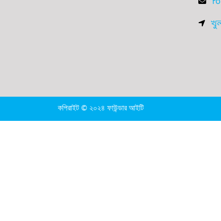
fo
খু
কপিরাইট © ২০২৪ ফাউন্ডার আইটি