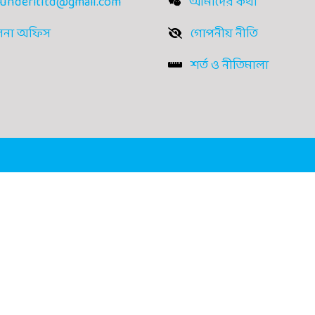
underitltd@gmail.com
আমাদের কথা
লনা অফিস
গোপনীয় নীতি
শর্ত ও নীতিমালা